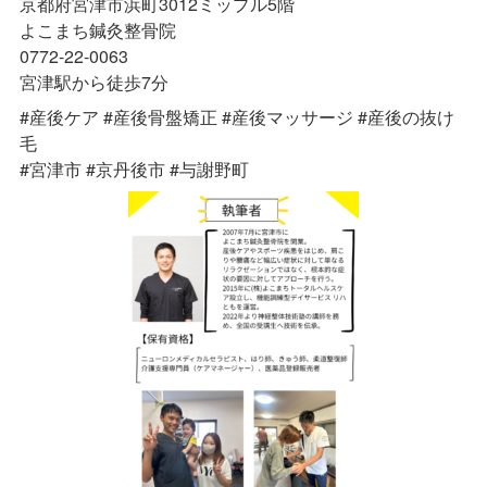
京都府宮津市浜町3012ミップル5階
よこまち鍼灸整骨院
0772-22-0063
宮津駅から徒歩7分
#産後ケア #産後骨盤矯正 #産後マッサージ #産後の抜け
毛
#宮津市 #京丹後市 #
与謝野町