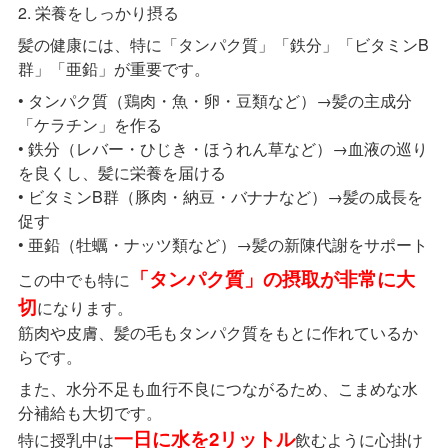
2. 栄養をしっかり摂る
髪の健康には、特に「タンパク質」「鉄分」「ビタミンB
群」「亜鉛」が重要です。
• タンパク質（鶏肉・魚・卵・豆類など）→髪の主成分
「ケラチン」を作る
• 鉄分（レバー・ひじき・ほうれん草など）→血液の巡り
を良くし、髪に栄養を届ける
• ビタミンB群（豚肉・納豆・バナナなど）→髪の成長を
促す
• 亜鉛（牡蠣・ナッツ類など）→髪の新陳代謝をサポート
「タンパク質」の摂取が非常に大
この中でも特に
切
になります。
筋肉や皮膚、髪の毛もタンパク質をもとに作れているか
らです。
また、水分不足も血行不良につながるため、こまめな水
分補給も大切です。
一日に水を2リットル
特に授乳中は
飲むように心掛け