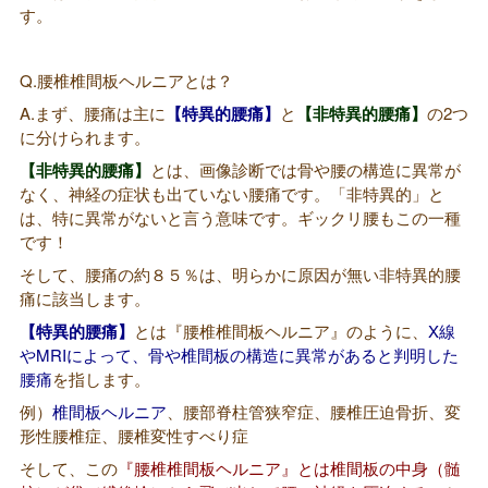
す。
Q.腰椎椎間板ヘルニアとは？
A.まず、腰痛は主に
【特異的腰痛】
と
【非特異的腰痛】
の2つ
に分けられます。
【非特異的腰痛】
とは、画像診断では骨や腰の構造に異常が
なく、神経の症状も出ていない腰痛です。「非特異的」と
は、特に異常がないと言う意味です。ギックリ腰もこの一種
です！
そして、腰痛の約８５％は、明らかに原因が無い非特異的腰
痛に該当します。
【特異的腰痛】
とは『腰椎椎間板ヘルニア』のように、
X線
やMRIによって、骨や椎間板の構造に異常があると判明した
腰痛
を指します。
例）
椎間板ヘルニア
、腰部脊柱管狭窄症、腰椎圧迫骨折、変
形性腰椎症、腰椎変性すべり症
そして、この
『腰椎椎間板ヘルニア』とは椎間板の中身（髄