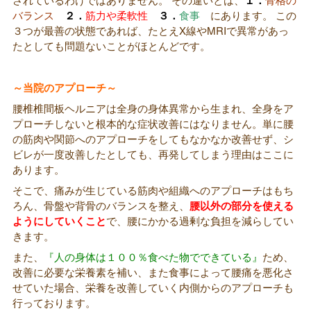
１．
バランス
２．
筋力や柔軟性
３．
食事
にあります。 この
３つが最善の状態であれば、たとえX線やMRIで異常があっ
たとしても問題ないことがほとんどです。
～当院のアプローチ～
腰椎椎間板ヘルニアは全身の身体異常から生まれ、全身をア
プローチしないと根本的な症状改善にはなりません。単に腰
の筋肉や関節へのアプローチをしてもなかなか改善せず、シ
ビレが一度改善したとしても、再発してしまう理由はここに
あります。
そこで、痛みが生じている筋肉や組織へのアプローチはもち
ろん、骨盤や背骨のバランスを整え、
腰以外の部分を使える
ようにしていくこと
で、腰にかかる過剰な負担を減らしてい
きます。
また、
『人の身体は１００％食べた物でできている』
ため、
改善に必要な栄養素を補い、また食事によって腰痛を悪化さ
せていた場合、栄養を改善していく内側からのアプローチも
行っております。