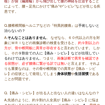
核）が袋（繊維輪）から飛び出して腰の神経を圧迫する
こと
によって、腰～足先にかけて”痛み”や”シビレ”などが生じる疾
患です。
Q.腰椎椎間板ヘルニアなどの『特異的腰痛』は
手術しないと
治らないの？
A.
そんなことはありません
。 なぜなら、６０代以上の方を対
象にＭＲＩなどの画像診断の検査を受けると、
約９割以上の
方が、骨や椎間板に異常が存在する
と言われています。 しか
し、その
９割全ての人に【痛み・シビレ】などが出現してい
るわけではありません
。つまり、
画像診断で異常を確認でき
る状態が、必ず腰痛に繋がる訳では無い
と言えます。 それよ
りも重要なのは、その骨や椎間板での異常が【痛み・シビ
レ】の症状として発現してしまう
身体状態
や
生活習慣
である
ことが問題です。
Q.【痛み・シビレ】が出る人と出ない人の違いはなんなの？
A,先述のように、約９割の人全員が【痛み・シビレ】に悩ま
されているわけではありません。 その違いとは、
骨格の