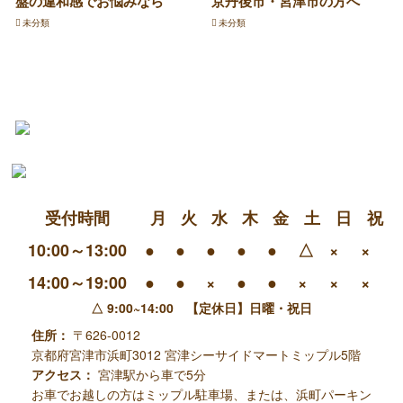
盤の違和感でお悩みなら
京丹後市・宮津市の方へ
未分類
未分類
受付時間
月
火
水
木
金
土
日
祝
10:00～13:00
●
●
●
●
●
△
×
×
14:00～19:00
●
●
×
●
●
×
×
×
△ 9:00~14:00 【定休日】日曜・祝日
住所：
〒626-0012
京都府宮津市浜町3012
宮津シーサイドマートミップル5階
アクセス：
宮津駅から車で5分
お車でお越しの方はミップル駐車場、または、浜町パーキン