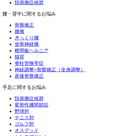
頚肩腕症候群
腰・背中に関するお悩み
骨盤矯正
腰痛
ぎっくり腰
坐骨神経痛
椎間板ヘルニア
猫背
脊柱管狭窄症
神経調整×骨盤矯正（全身調整）
産後骨盤矯正
手足に関するお悩み
頚肩腕症候群
変形性膝関節症
野球肘
テニス肘
ゴルフ肘
オスグッド