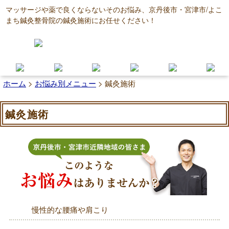
マッサージや薬で良くならないそのお悩み、京丹後市・宮津市/よこ
まち鍼灸整骨院の鍼灸施術にお任せください！
ホーム
>
お悩み別メニュー
>
鍼灸施術
鍼灸施術
慢性的な腰痛や肩こり