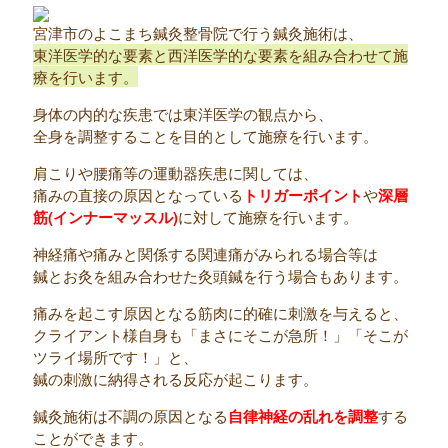
宮津市のよこまち鍼灸整骨院で行う鍼灸施術は、
東洋医学的な要素と西洋医学的な要素を組み合わせて施
療を行います。
身体の内的な疾患では東洋医学の観点から、
全身を調整することを目的として施療を行います。
肩こりや腰痛等の運動器疾患に関しては、
痛みの直接の原因となっている
トリガーポイント
や
深層
筋(インナーマッスル)
に対して施療を行います。
神経痛や痛みと関係する関連痛がみられる場合等は
鍼とお灸を組み合わせた灸頭鍼を行う場合もあります。
痛みを起こす原因となる筋肉に的確に刺激を与えると、
クライアント様自身も「まさにそこが急所！」「そこが
ツライ場所です！」と、
鍼の刺激に納得される反応が起こります。
鍼灸施術は不調の原因となる
自律神経の乱れを調整
する
ことができます。