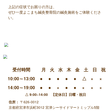
上記の症状でお困りの方は、
ぜひ一度よこまち鍼灸整骨院の鍼灸施術をご体験くださ
い。
受付時間
月
火
水
木
金
土
日
祝
10:00～13:00
●
●
●
●
●
△
×
×
14:00～19:00
●
●
×
●
●
×
×
×
△ 9:00~14:00 【定休日】日曜・祝日
住所：
〒626-0012
京都府宮津市浜町3012
宮津シーサイドマートミップル5階