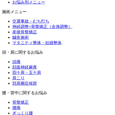
お悩み別メニュー
施術メニュー
交通事故・むち打ち
神経調整×骨盤矯正（全身調整）
産後骨盤矯正
鍼灸施術
マタニティ整体・妊婦整体
頭・肩に関するお悩み
頭痛
顔面神経麻痺
四十肩・五十肩
肩こり
頚肩腕症候群
腰・背中に関するお悩み
骨盤矯正
腰痛
ぎっくり腰