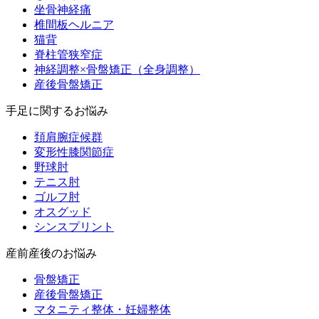
坐骨神経痛
椎間板ヘルニア
猫背
脊柱管狭窄症
神経調整×骨盤矯正（全身調整）
産後骨盤矯正
手足に関するお悩み
頚肩腕症候群
変形性膝関節症
野球肘
テニス肘
ゴルフ肘
オスグッド
シンスプリント
産前産後のお悩み
骨盤矯正
産後骨盤矯正
マタニティ整体・妊婦整体