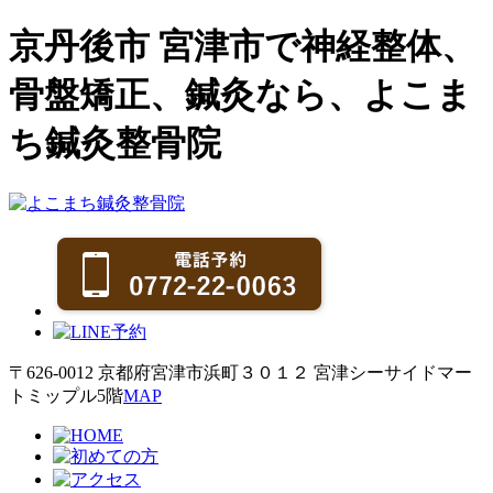
京丹後市 宮津市で神経整体、
骨盤矯正、鍼灸なら、よこま
ち鍼灸整骨院
〒626-0012 京都府宮津市浜町３０１２ 宮津シーサイドマー
トミップル5階
MAP