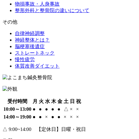
物損事故・人身事故
整形外科と整骨院の違いについて
その他
自律神経調整
神経整体とは？
脳梗塞後遺症
ストレートネック
慢性疲労
体質改善ダイエット
受付時間
月
火
水
木
金
土
日
祝
10:00～13:00
●
●
●
●
●
△
×
×
14:00～19:00
●
●
×
●
●
×
×
×
△ 9:00~14:00 【定休日】日曜・祝日