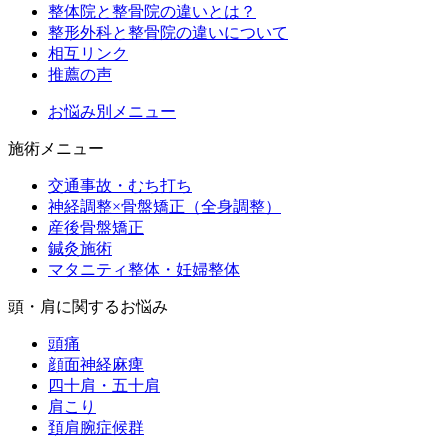
整体院と整骨院の違いとは？
整形外科と整骨院の違いについて
相互リンク
推薦の声
お悩み別メニュー
施術メニュー
交通事故・むち打ち
神経調整×骨盤矯正（全身調整）
産後骨盤矯正
鍼灸施術
マタニティ整体・妊婦整体
頭・肩に関するお悩み
頭痛
顔面神経麻痺
四十肩・五十肩
肩こり
頚肩腕症候群