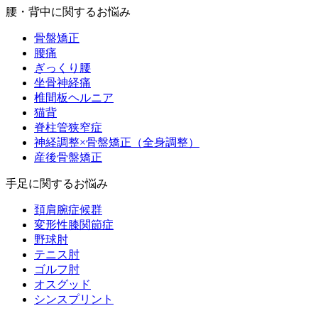
腰・背中に関するお悩み
骨盤矯正
腰痛
ぎっくり腰
坐骨神経痛
椎間板ヘルニア
猫背
脊柱管狭窄症
神経調整×骨盤矯正（全身調整）
産後骨盤矯正
手足に関するお悩み
頚肩腕症候群
変形性膝関節症
野球肘
テニス肘
ゴルフ肘
オスグッド
シンスプリント