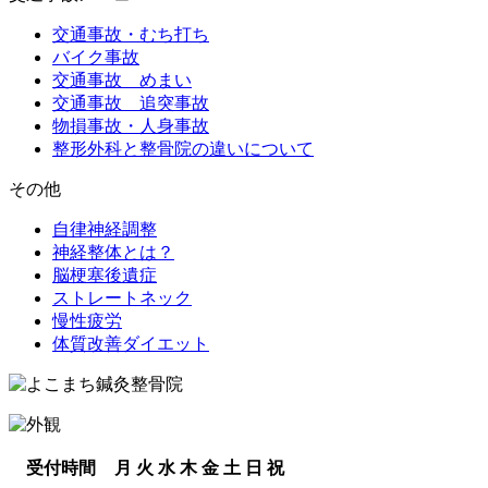
交通事故・むち打ち
バイク事故
交通事故 めまい
交通事故 追突事故
物損事故・人身事故
整形外科と整骨院の違いについて
その他
自律神経調整
神経整体とは？
脳梗塞後遺症
ストレートネック
慢性疲労
体質改善ダイエット
受付時間
月
火
水
木
金
土
日
祝