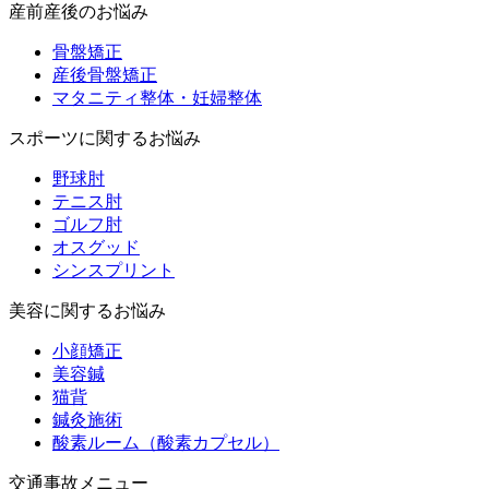
産前産後のお悩み
骨盤矯正
産後骨盤矯正
マタニティ整体・妊婦整体
スポーツに関するお悩み
野球肘
テニス肘
ゴルフ肘
オスグッド
シンスプリント
美容に関するお悩み
小顔矯正
美容鍼
猫背
鍼灸施術
酸素ルーム（酸素カプセル）
交通事故メニュー